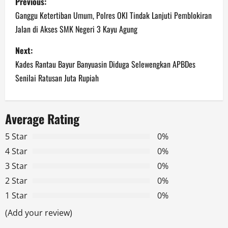
Previous:
o
Ganggu Ketertiban Umum, Polres OKI Tindak Lanjuti Pemblokiran
Jalan di Akses SMK Negeri 3 Kayu Agung
s
Next:
t
Kades Rantau Bayur Banyuasin Diduga Selewengkan APBDes
n
Senilai Ratusan Juta Rupiah
a
Average Rating
v
5 Star
0%
i
4 Star
0%
g
3 Star
0%
2 Star
0%
a
1 Star
0%
t
(Add your review)