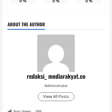
0
%
0
%
0
%
ABOUT THE AUTHOR
redaksi_ mediarakyat.co
Administrator
View All Posts
Post Views:
589