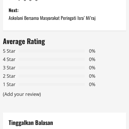
s
Next:
t
Askolani Bersama Masyarakat Peringati Isra’ Mi’raj
n
a
Average Rating
v
5 Star
0%
4 Star
0%
i
3 Star
0%
g
2 Star
0%
1 Star
0%
a
(Add your review)
t
i
Tinggalkan Balasan
o