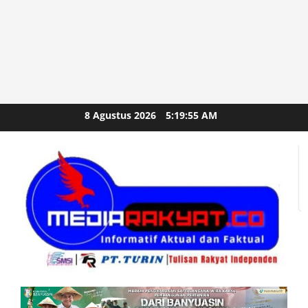
Skip
8 Agustus 2026
5:19:57 AM
to
content