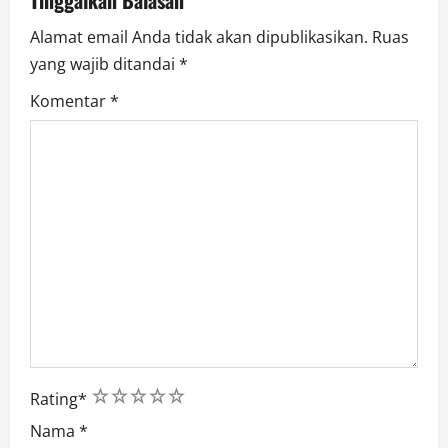
n
Alamat email Anda tidak akan dipublikasikan.
Ruas
yang wajib ditandai
*
Komentar
*
1
2
3
4
5
Rating
*
Nama
*