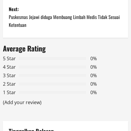
s
Next:
t
Puskesmas Jejawi diduga Membuang Limbah Medis Tidak Sesuai
n
Ketentuan
a
Average Rating
v
5 Star
0%
i
4 Star
0%
g
3 Star
0%
2 Star
0%
a
1 Star
0%
t
(Add your review)
i
o
Tinggalkan Balasan