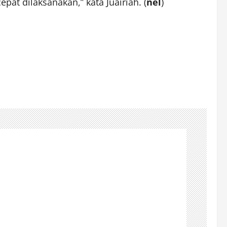
at dilaksanakan,” kata Juairiah. (
nel
)