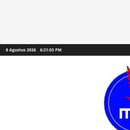
Skip
8 Agustus 2026
6:21:05 PM
to
content