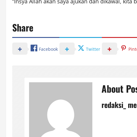
“Insya Allah akan saya ajukan dan dikawal, kita
Share
Facebook
Twitter
Pint
About Po
redaksi_ me