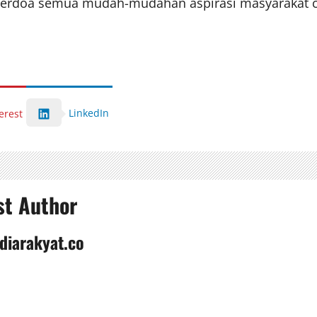
 berdoa semua mudah-mudahan aspirasi masyarakat cep
LinkedIn
erest
st Author
diarakyat.co