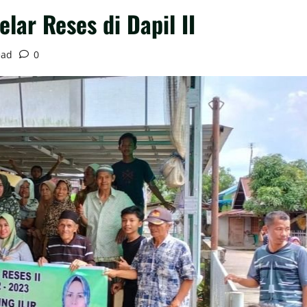
lar Reses di Dapil II
ead
0