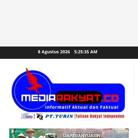
Skip
8 Agustus 2026
5:25:36 AM
to
content