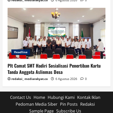
redaksi_ mediarakyat.co
6 Agustus 2026
0
Headline
Plt Camat SMT Hadiri Sosialisasi Penertiban Kartu
Tanda Anggota Aslinmas Desa
redaksi_ mediarakyat.co
6 Agustus 2026
0
Contact Us
Home
Hubungi Kami
Kontak Iklan
Pedoman Media Siber
Pin Posts
Redaksi
Sample Page
Subscribe Us