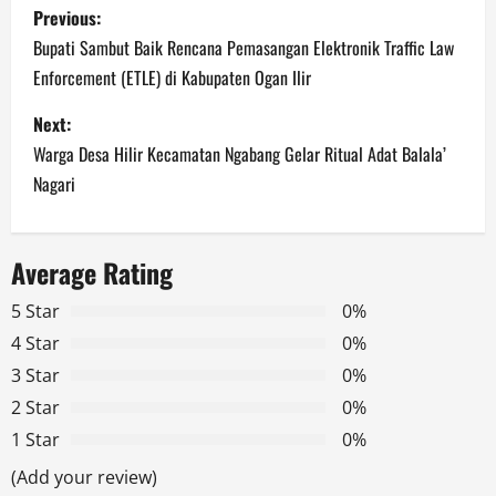
P
Previous:
o
Bupati Sambut Baik Rencana Pemasangan Elektronik Traffic Law
Enforcement (ETLE) di Kabupaten Ogan Ilir
s
Next:
t
Warga Desa Hilir Kecamatan Ngabang Gelar Ritual Adat Balala’
n
Nagari
a
Average Rating
v
5 Star
0%
i
4 Star
0%
g
3 Star
0%
2 Star
0%
a
1 Star
0%
t
(Add your review)