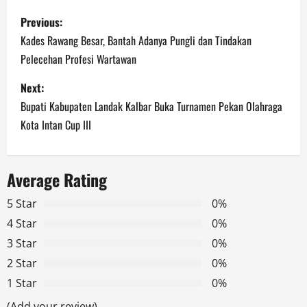
P
Previous:
o
Kades Rawang Besar, Bantah Adanya Pungli dan Tindakan
Pelecehan Profesi Wartawan
s
Next:
t
Bupati Kabupaten Landak Kalbar Buka Turnamen Pekan Olahraga
n
Kota Intan Cup III
a
Average Rating
v
5 Star
0%
i
4 Star
0%
g
3 Star
0%
2 Star
0%
a
1 Star
0%
t
(Add your review)