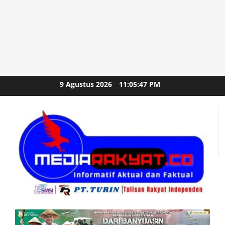
Skip
9 Agustus 2026
11:05:48 PM
to
content