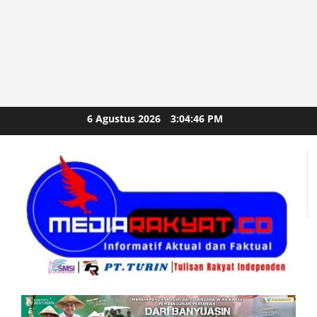
Skip
6 Agustus 2026
3:04:48 PM
to
content