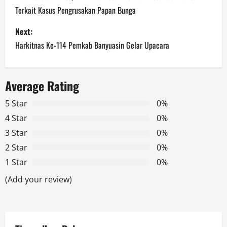
Terkait Kasus Pengrusakan Papan Bunga
s
Next:
t
Harkitnas Ke-114 Pemkab Banyuasin Gelar Upacara
n
a
Average Rating
v
5 Star
0%
4 Star
0%
i
3 Star
0%
g
2 Star
0%
1 Star
0%
a
(Add your review)
t
i