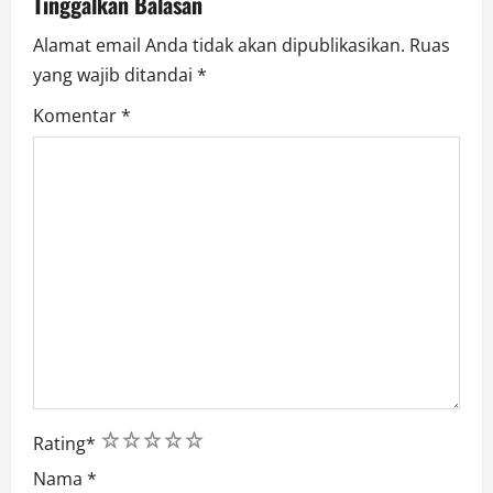
Tinggalkan Balasan
o
Alamat email Anda tidak akan dipublikasikan.
Ruas
n
yang wajib ditandai
*
Komentar
*
1
2
3
4
5
Rating
*
Nama
*