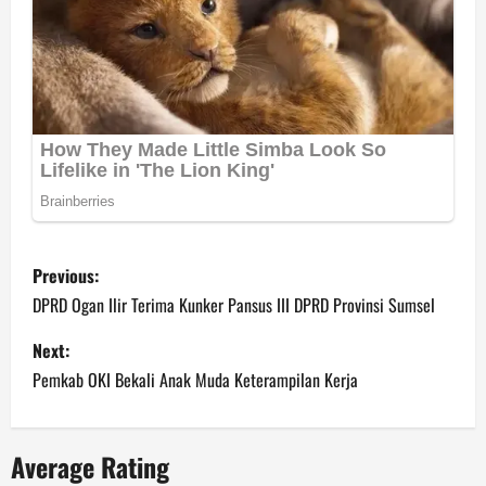
P
Previous:
o
DPRD Ogan Ilir Terima Kunker Pansus III DPRD Provinsi Sumsel
s
Next:
Pemkab OKI Bekali Anak Muda Keterampilan Kerja
t
n
Average Rating