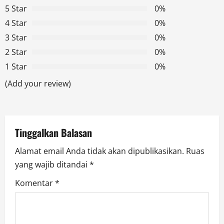
a
5 Star
0%
v
4 Star
0%
3 Star
0%
i
2 Star
0%
g
1 Star
0%
a
(Add your review)
t
i
Tinggalkan Balasan
o
Alamat email Anda tidak akan dipublikasikan.
Ruas
yang wajib ditandai
*
n
Komentar
*