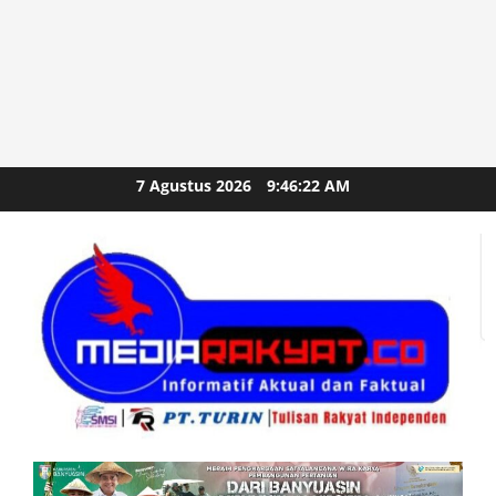
Skip
7 Agustus 2026
9:46:24 AM
to
content