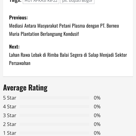
Tags:
HUT APKASI Ke-22
plt. bupati Bogor
P
Previous:
o
Mediasi Antara Masyarakat Petani Plasma dengan PT. Borneo
Muria Plantation Berlangsung Kondusif
s
Next:
t
Lahan Rawa Lebak di Rimba Balai Segera di Sulap Menjadi Sektor
n
Persawahan
a
Average Rating
v
5 Star
0%
i
4 Star
0%
g
3 Star
0%
2 Star
0%
a
1 Star
0%