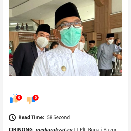
0
0
Read Time:
58 Second
CIBINONG,
mediarakyat.co
|| Plt. Bupati Bogor