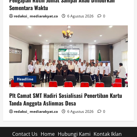
Pengajian Rutin Jumat Sampai Ahad Diliburkan
Sementara Waktu
redaksi_ mediarakyat.co
6 Agustus 2026
0
Headline
Plt Camat SMT Hadiri Sosialisasi Penertiban Kartu
Tanda Anggota Aslinmas Desa
redaksi_ mediarakyat.co
6 Agustus 2026
0
Contact Us
Home
Hubungi Kami
Kontak Iklan