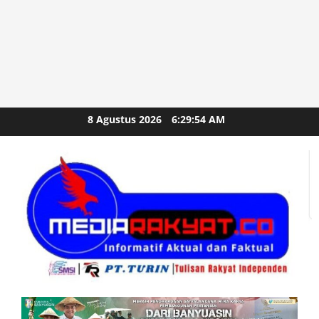
Skip
8 Agustus 2026
6:29:55 AM
to
content