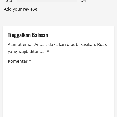
t
1 Star
0%
(Add your review)
i
o
n
Tinggalkan Balasan
Alamat email Anda tidak akan dipublikasikan.
Ruas
yang wajib ditandai
*
Komentar
*