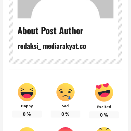
About Post Author
redaksi_ mediarakyat.co
Happy
Sad
Excited
0
%
0
%
0
%