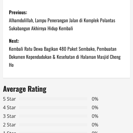
P
Previous:
o
Alhamdulillah, Lampu Penerangan Jalan di Komplek Polantas
Sukabangun Akhirnya Hidup Kembali
s
Next:
t
Kembali Ratu Dewa Bagikan 480 Paket Sembako, Pembuatan
n
Dokumen Kependudukan & Kesehatan di Halaman Masjid Cheng
Ho
a
v
Average Rating
i
5 Star
0%
g
4 Star
0%
3 Star
0%
a
2 Star
0%