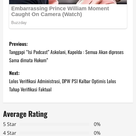
P
Previous:
o
Tanggapi “Isi Podcast” Askolani, Kapolda : Semua Akan diproses
Sama dimata Hukum”
s
Next:
t
Lolos Verifikasi Administrasi, DPW PSI Kalbar Optimis Lolos
n
Tahap Verifikasi Faktual
a
Average Rating
v
5 Star
0%
i
4 Star
0%