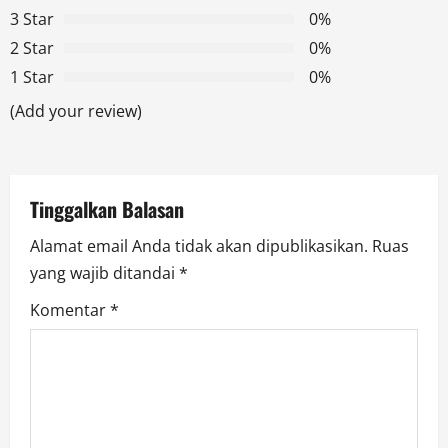
g
3 Star
0%
2 Star
0%
a
1 Star
0%
t
(Add your review)
i
o
Tinggalkan Balasan
n
Alamat email Anda tidak akan dipublikasikan.
Ruas
yang wajib ditandai
*
Komentar
*