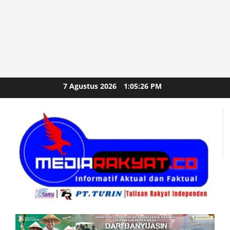
Skip
7 Agustus 2026
1:05:28 PM
to
content