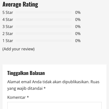
Average Rating
v
5 Star
0%
i
4 Star
0%
g
3 Star
0%
2 Star
0%
a
1 Star
0%
t
(Add your review)
i
o
Tinggalkan Balasan
n
Alamat email Anda tidak akan dipublikasikan.
Ruas
yang wajib ditandai
*
Komentar
*