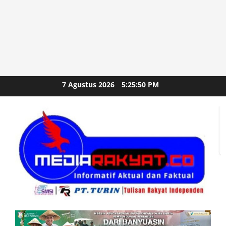
Skip
7 Agustus 2026
5:25:51 PM
to
content