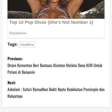
Tags:
Headline
P
Previous:
o
Dirjen Kementan Beri Bantuan Alsintan Melalui Dana KUR Untuk
Petani di Banyusin
s
Next:
t
Askolani : Safari Ramadhan Bukti Nyata Kedekatan Pemimpin dan
n
Rakyatnya
a