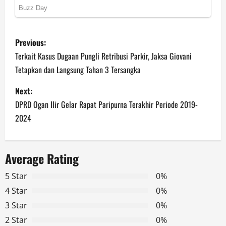
P
Previous:
o
Terkait Kasus Dugaan Pungli Retribusi Parkir, Jaksa Giovani
Tetapkan dan Langsung Tahan 3 Tersangka
s
Next:
t
DPRD Ogan Ilir Gelar Rapat Paripurna Terakhir Periode 2019-
n
2024
a
Average Rating
v
5 Star
0%
i
4 Star
0%
g
3 Star
0%
2 Star
0%