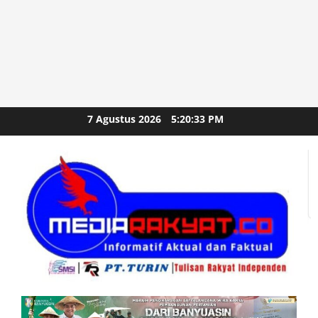
Skip
7 Agustus 2026
5:20:35 PM
to
content