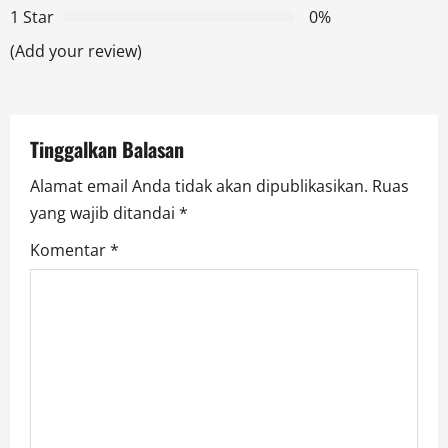
a
1 Star
0%
t
(Add your review)
i
o
Tinggalkan Balasan
n
Alamat email Anda tidak akan dipublikasikan.
Ruas
yang wajib ditandai
*
Komentar
*