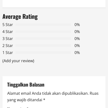
a
Average Rating
v
5 Star
0%
i
4 Star
0%
g
3 Star
0%
2 Star
0%
a
1 Star
0%
t
(Add your review)
i
o
Tinggalkan Balasan
n
Alamat email Anda tidak akan dipublikasikan.
Ruas
yang wajib ditandai
*