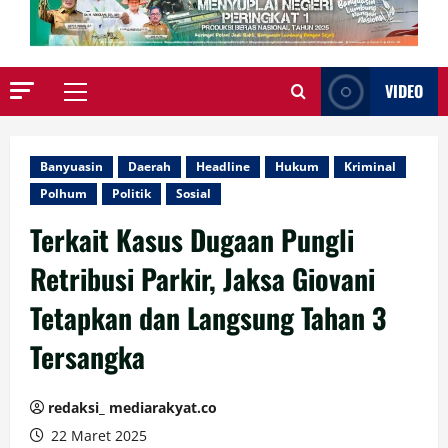
VIDEO
Primary
Menu
Banyuasin
Daerah
Headline
Hukum
Kriminal
Polhum
Politik
Sosial
Terkait Kasus Dugaan Pungli
Retribusi Parkir, Jaksa Giovani
Tetapkan dan Langsung Tahan 3
Tersangka
redaksi_ mediarakyat.co
22 Maret 2025