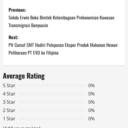
P
Previous:
o
Sekda Erwin Buka Bimtek Kelembagaan Prekonomian Kawasan
Transmigrasi Banyuasin
s
Next:
t
Plt Camat SMT Hadiri Pelepasan Ekspor Produk Makanan Hewan
n
Peliharaan PT EVO ke Filipina
a
Average Rating
v
5 Star
0%
i
4 Star
0%
g
3 Star
0%
2 Star
0%
a
1 Star
0%
t