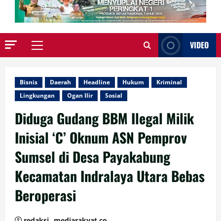
VIDEO
Primary
Menu
Bisnis
Daerah
Headline
Hukum
Kriminal
Lingkungan
Ogan Ilir
Sosial
Diduga Gudang BBM Ilegal Milik
Inisial ‘C’ Oknum ASN Pemprov
Sumsel di Desa Payakabung
Kecamatan Indralaya Utara Bebas
Beroperasi
redaksi_ mediarakyat.co