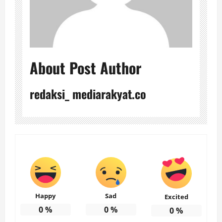
About Post Author
redaksi_ mediarakyat.co
Happy
Sad
Excited
0
%
0
%
0
%