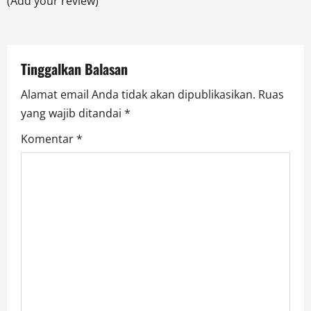
(Add your review)
i
o
Tinggalkan Balasan
n
Alamat email Anda tidak akan dipublikasikan.
Ruas
yang wajib ditandai
*
Komentar
*