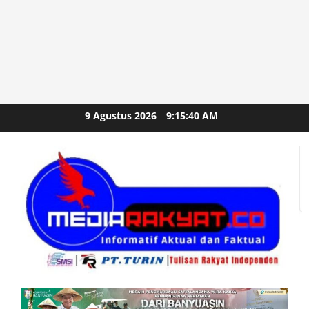
Skip
9 Agustus 2026
9:15:41 AM
to
content