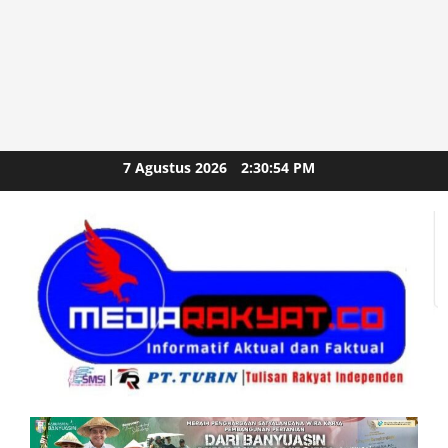
Skip
7 Agustus 2026
2:30:56 PM
to
content