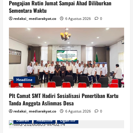
Pengajian Rutin Jumat Sampai Ahad Diliburkan
Sementara Waktu
redaksi_ mediarakyat.co
6 Agustus 2026
0
Headline
Plt Camat SMT Hadiri Sosialisasi Penertiban Kartu
Tanda Anggota Aslinmas Desa
redaksi_ mediarakyat.co
6 Agustus 2026
0
Daerah
Headline
Ogan Ilir