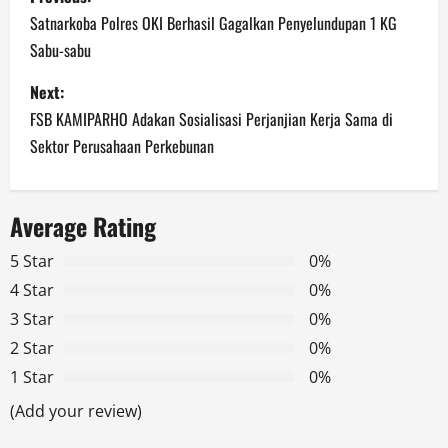
o
Satnarkoba Polres OKI Berhasil Gagalkan Penyelundupan 1 KG
Sabu-sabu
s
Next:
t
FSB KAMIPARHO Adakan Sosialisasi Perjanjian Kerja Sama di
n
Sektor Perusahaan Perkebunan
a
Average Rating
v
5 Star
0%
i
4 Star
0%
g
3 Star
0%
2 Star
0%
a
1 Star
0%
t
(Add your review)