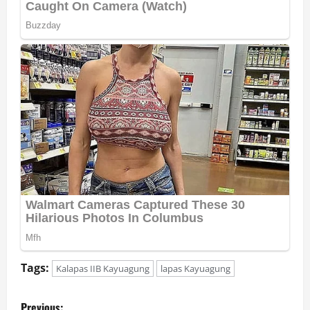
Tags:
Kalapas IIB Kayuagung
lapas Kayuagung
P
Previous: