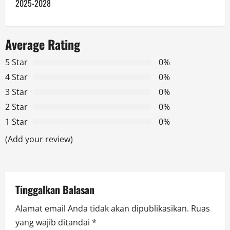
t
2025-2028
n
a
Average Rating
v
5 Star
0%
4 Star
0%
i
3 Star
0%
g
2 Star
0%
1 Star
0%
a
(Add your review)
t
i
Tinggalkan Balasan
o
Alamat email Anda tidak akan dipublikasikan.
Ruas
n
yang wajib ditandai
*