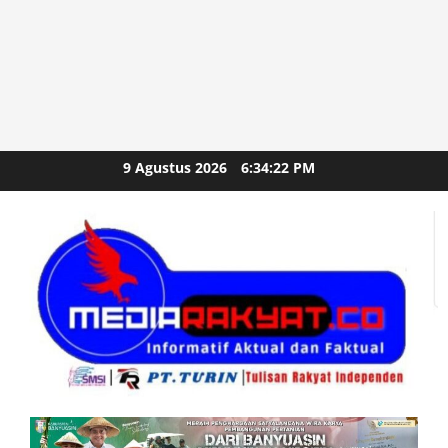
Skip
9 Agustus 2026
6:34:24 PM
to
content