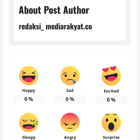
About Post Author
redaksi_ mediarakyat.co
Happy
Sad
Excited
0
%
0
%
0
%
Sleepy
Angry
Surprise