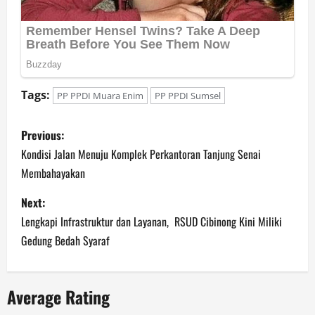
Tags:
PP PPDI Muara Enim
PP PPDI Sumsel
P
Previous:
o
Kondisi Jalan Menuju Komplek Perkantoran Tanjung Senai
Membahayakan
s
Next:
t
Lengkapi Infrastruktur dan Layanan, RSUD Cibinong Kini Miliki
n
Gedung Bedah Syaraf
a
Average Rating
v