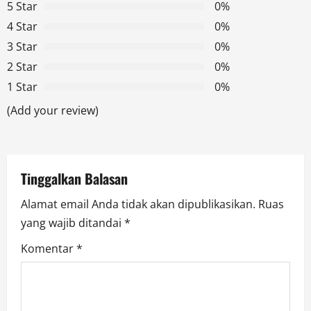
5 Star
0%
i
4 Star
0%
g
3 Star
0%
2 Star
0%
a
1 Star
0%
t
(Add your review)
i
o
Tinggalkan Balasan
n
Alamat email Anda tidak akan dipublikasikan.
Ruas
yang wajib ditandai
*
Komentar
*