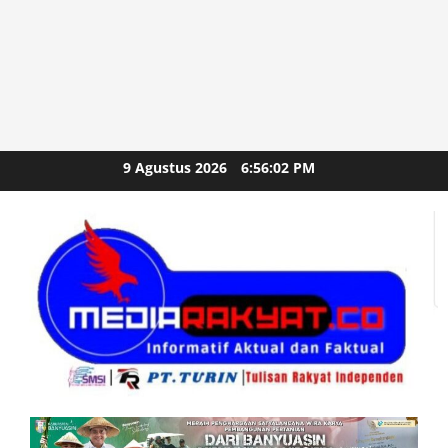
Skip
9 Agustus 2026
6:56:03 PM
to
content